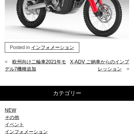
Posted in
インフォメーション
投
欧州向け二輪車2021年モ
X-ADV ご納車からのインプ
デル7機種追加
レッション
稿
ナ
カテゴリー
ビ
ゲ
NEW
ー
その他
イベント
シ
インフォメーション