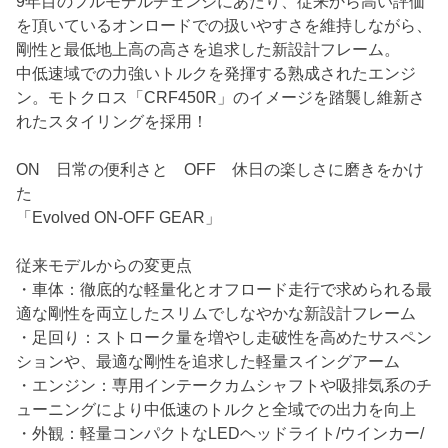
9年目のフルモデルチェンジにあたり、従来から高い評価
を頂いているオンロードでの扱いやすさを維持しながら、
剛性と最低地上高の高さを追求した新設計フレーム。
中低速域での力強いトルクを発揮する熟成されたエンジ
ン。モトクロス「CRF450R」のイメージを踏襲し維新さ
れたスタイリングを採用！
ON 日常の便利さと OFF 休日の楽しさに磨きをかけ
た
「Evolved ON-OFF GEAR」
従来モデルからの変更点
・車体：徹底的な軽量化とオフロード走行で求められる最
適な剛性を両立したスリムでしなやかな新設計フレーム
・足回り：ストローク量を増やし走破性を高めたサスペン
ションや、最適な剛性を追求した軽量スイングアーム
・エンジン：専用インテークカムシャフトや吸排気系のチ
ューニングにより中低速のトルクと全域での出力を向上
・外観：軽量コンパクトなLEDヘッドライト/ウインカー/