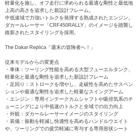
軽量化を施し、オフ走行に求められる最適な剛性と最低地
上高の高さを追求した新設計フレーム。
中低速域で力強いトルクを発揮する熟成されたエンジン。
ダカールレーサー「CRF450RALLY」のイメージを踏襲し
維新されたスタイリングを採用。
The Dakar Replica「週末の冒険者へ！」
従来モデルからの変更点
・車体：ツーリング性能を高める大型フューエルタンク、
軽量化と最適な剛性を追求した新設計フレーム
・足回り：ストロークを増やし、走破性を高めたサスペン
ションや最適な剛性を追求した軽量なスイングアーム
・エンジン：専用インテークカムシャフトや吸排気系のチ
ューニングにより中低速のトルクと全域での出力向上
・外観：ダカールレーサーイメージのスタイリング
・装備：振動を軽減し快適性を高めるハンドルウエイト
や、ツーリングでの疲労軽減に寄与する専用形状シート