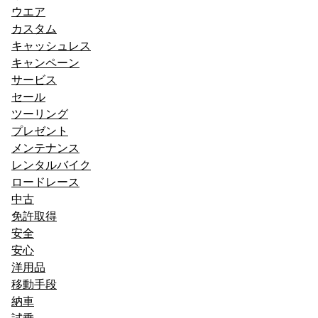
ョ
ウエア
カスタム
ン
キャッシュレス
キャンペーン
サービス
セール
ツーリング
プレゼント
メンテナンス
レンタルバイク
ロードレース
中古
免許取得
安全
安心
洋用品
移動手段
納車