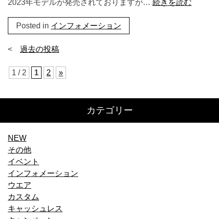
2023年モデルが発売されておりますが…
続きを読む
Posted in
インフォメーション
投
過去の投稿
稿
1 / 2
1
2
»
ナ
ビ
カテゴリー
ゲ
ー
NEW
その他
シ
イベント
ョ
インフォメーション
ウエア
ン
カスタム
キャッシュレス