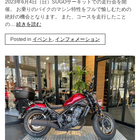
2023年6月4日（日）SUGOサーキットでの走行会を開
催。 お乗りのバイクのマシン特性をフルで愉しむための
絶好の機会となります。 また、コースを走行したこと
の…
続きを読む
Posted in
イベント
,
インフォメーション