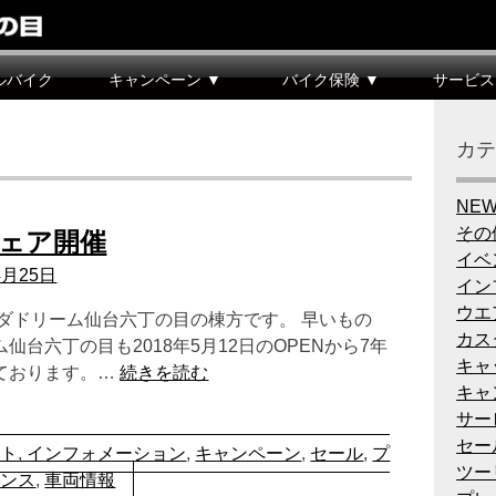
ルバイク
キャンペーン ▼
バイク保険 ▼
サービス
カ
NE
その
フェア開催
イベ
4月25日
イン
ウエ
ンダドリーム仙台六丁の目の棟方です。 早いもの
カス
仙台六丁の目も2018年5月12日のOPENから7年
キャ
ております。…
続きを読む
キャ
サー
セー
ント
,
インフォメーション
,
キャンペーン
,
セール
,
プ
ツー
ナンス
,
車両情報