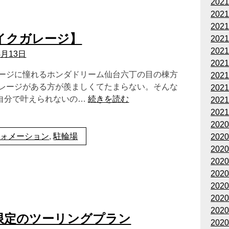
202
202
202
イクガレージ】
202
202
4月13日
202
レージに憧れるホンダドリーム仙台六丁の目の棟方
202
ガレージがある方が羨ましくてたまらない。そんな
202
自分で叶えられないの…
続きを読む
202
202
202
フォメーション
,
駐輪場
202
202
202
202
202
202
202
車限定のツーリングプラン
202