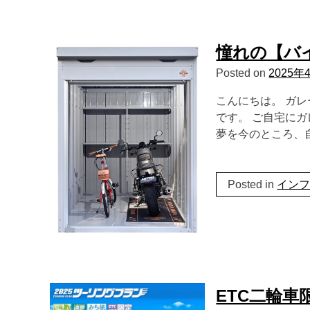
憧れの【バ
Posted on
2025年
こんにちは。 ガ
です。 ご自宅に
夢を今のところ、
Posted in
イン
ETC二輪