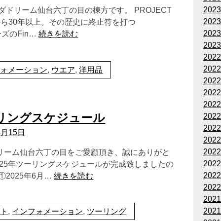
202
ダドリーム仙台六丁の目の棟方です。 PROJECT
202
トから30年以上。その歴史に終止符を打つ
202
ーズのFin…
続きを読む
202
202
202
フォメーション
,
ウエア
,
洋用品
202
202
202
ーリングスケジュール
202
202
4月15日
202
202
リーム仙台六丁の目をご愛顧頂き、誠にありがと
202
025年ツーリングスケジュールが完成致しましたの
202
①2025年6月…
続きを読む
202
202
202
ント
,
インフォメーション
,
ツーリング