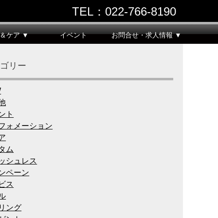
TEL：022‐766‐8190
＆ケア ▼
イベント
お問合せ・求人情報 ▼
テゴリー
W
他
ント
フォメーション
ア
タム
ッシュレス
ンペーン
ビス
ル
リング