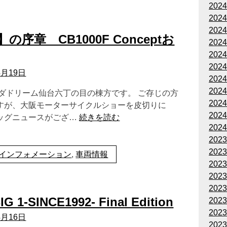
202
202
202
の序章 CB1000F Conceptお
202
202
202
4月19日
202
202
ンダドリーム仙台六丁の目の棟方です。 ご存じの方
202
すが、大阪モーターサイクルショーを皮切りに
202
ビッグニュースがござ…
続きを読む
202
202
202
インフォメーション
,
車両情報
202
202
202
G 1-SINCE1992- Final Edition
202
202
4月16日
202