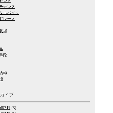
ゼント
テナンス
タルバイク
ドレース
取得
品
手段
情報
場
ーカイブ
6年7月
(3)