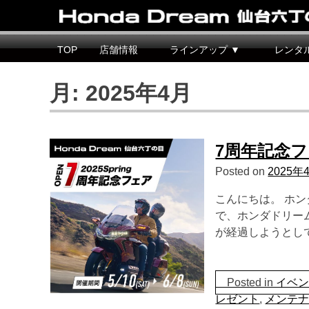
Honda Dream 仙台六丁の目
宮城県仙台市のホンダバイク専売店
TOP
店舗情報
ラインアップ ▼
レンタ
月:
2025年4月
7周年記念
Posted on
2025年
こんにちは。 ホ
で、ホンダドリーム
が経過しようとし
Posted in
イベ
レゼント
,
メンテ