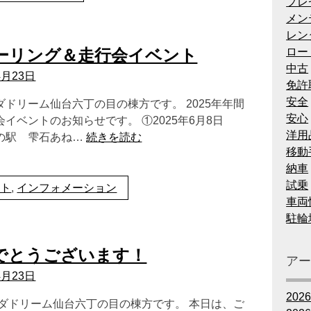
プレ
メン
レン
ロー
ツーリング＆走行会イベント
中古
4月23日
免許
安全
ドリーム仙台六丁の目の棟方です。 2025年年間
安心
イベントのお知らせです。 ①2025年6月8日
洋用
の駅 雫石あね…
続きを読む
移動
納車
試乗
ント
,
インフォメーション
車両
駐輪
でとうございます！
ア
4月23日
202
ンダドリーム仙台六丁の目の棟方です。 本日は、ご