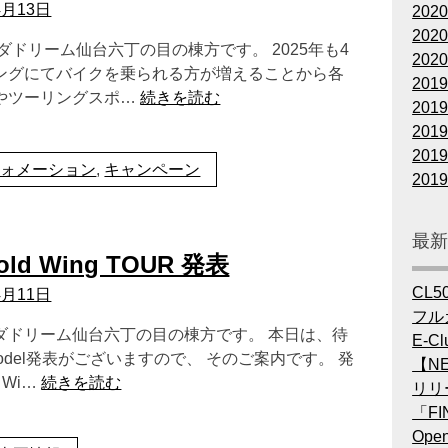
4月13日
202
202
ダドリーム仙台六丁の目の棟方です。 2025年も4
202
ングにてバイクを乗られる方が増えることから各
201
やツーリングスポ…
続きを読む
201
201
201
フォメーション
,
キャンペーン
201
最
old Wing TOUR 発表
CL5
4月11日
フル
ダドリーム仙台六丁の目の棟方です。 本日は、待
E-Cl
odel発表がございますので、 そのご案内です。 発
【NE
 Wi…
続きを読む
リリ
「FI
Op