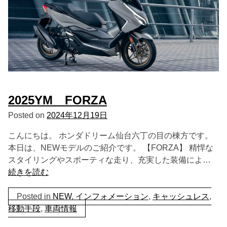
2025YM FORZA
Posted on
2024年12月19日
こんにちは。 ホンダドリーム仙台六丁の目の棟方です。
本日は、NEWモデルのご紹介です。 【FORZA】 精悍な
スタイリングやスポーティな走り、充実した装備によ…
続きを読む
Posted in
NEW
,
インフォメーション
,
キャッシュレス
,
移動手段
,
車両情報