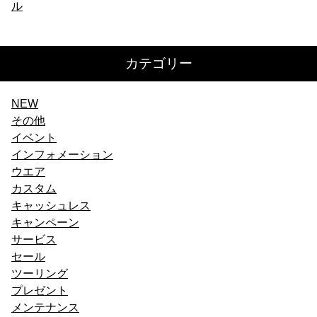
ル
稿
ナ
カテゴリー
ビ
ゲ
NEW
ー
その他
イベント
シ
インフォメーション
ョ
ウエア
カスタム
ン
キャッシュレス
キャンペーン
サービス
セール
ツーリング
プレゼント
メンテナンス