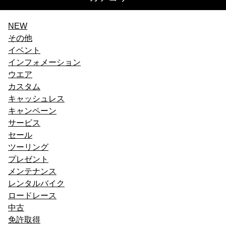
ゲ
ー
NEW
その他
シ
イベント
ョ
インフォメーション
ウエア
ン
カスタム
キャッシュレス
キャンペーン
サービス
セール
ツーリング
プレゼント
メンテナンス
レンタルバイク
ロードレース
中古
免許取得