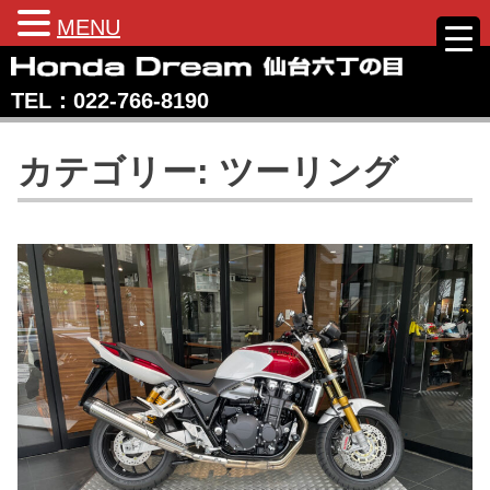
MENU
Skip
to
TEL：022‐766‐8190
content
Honda Dream 仙台六丁の目
宮城県仙台市のホンダバイク専売店
カテゴリー:
ツーリング