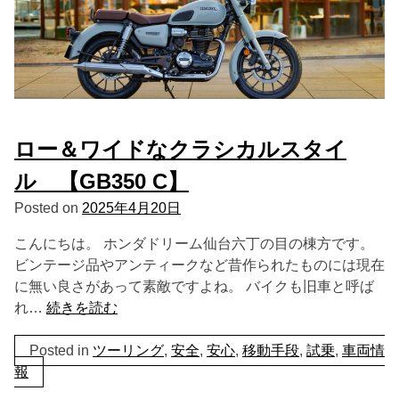
ロー＆ワイドなクラシカルスタイ
ル 【GB350 C】
Posted on
2025年4月20日
こんにちは。 ホンダドリーム仙台六丁の目の棟方です。
ビンテージ品やアンティークなど昔作られたものには現在
に無い良さがあって素敵ですよね。 バイクも旧車と呼ば
れ…
続きを読む
Posted in
ツーリング
,
安全
,
安心
,
移動手段
,
試乗
,
車両情
報