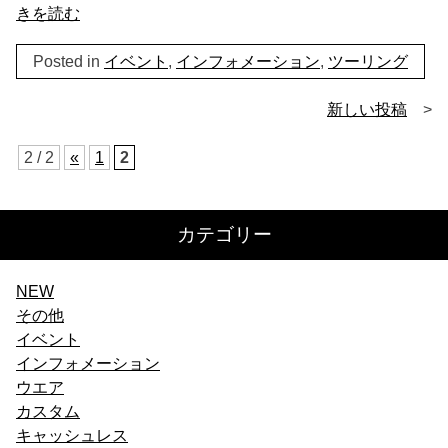
きを読む
Posted in
イベント
,
インフォメーション
,
ツーリング
投
新しい投稿
稿
2 / 2
«
1
2
ナ
ビ
カテゴリー
ゲ
ー
NEW
その他
シ
イベント
ョ
インフォメーション
ウエア
ン
カスタム
キャッシュレス