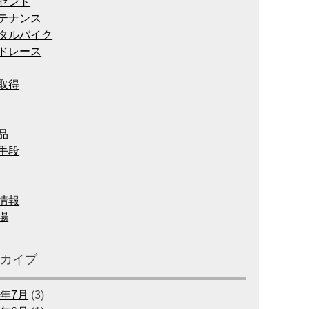
ゼント
テナンス
タルバイク
ドレース
取得
品
手段
情報
場
ーカイブ
6年7月
(3)