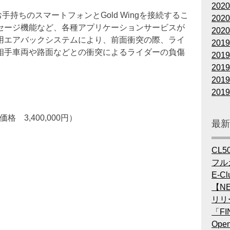
202
ており、お手持ちのスマートフォンとGold Wingを接続するこ
202
セージ機能など、各種アプリケーションサービスが
202
用エアバックシステムにより、前面衝突の際、ライ
201
相手車両や路面などとの衝突によるライダーの負傷
201
201
201
201
 3,400,000円）
最
CL5
フル
E-Cl
【NE
リリ
「FI
Op