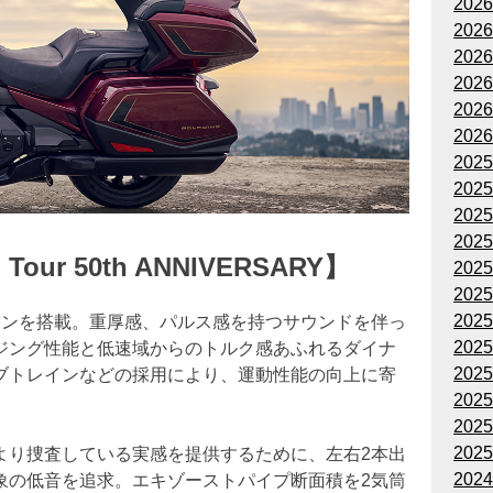
202
202
202
202
202
202
202
202
202
202
 Tour 50th ANNIVERSARY】
202
202
202
ジンを搭載。重厚感、パルス感を持つサウンドを伴っ
202
ジング性能と低速域からのトルク感あふれるダイナ
202
ブトレインなどの採用により、運動性能の向上に寄
202
202
202
より捜査している実感を提供するために、左右2本出
202
象の低音を追求。エキゾーストパイプ断面積を2気筒