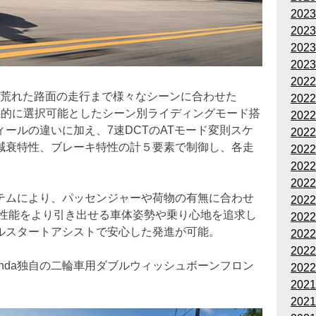
202
202
202
202
202
雨天時や荒れた路面の走行まで様々なシーンに合わせた
202
直感的に選択可能としたシーン別ライディングモード搭
202
ールの違いに加え、7速DCTのATモード変則スケ
202
減衰特性、ブレーキ特性の計５要素で制御し、各走
202
202
202
テムにより、パッセンジャーや荷物の有無に合わせ
202
の運動性能をより引き出せる車体姿勢や乗り心地を追求し
202
ルスタートアシストで安心した発進が可能。
202
202
nda独自の二輪車用ダブルウィッシュボーンフロン
202
202
202