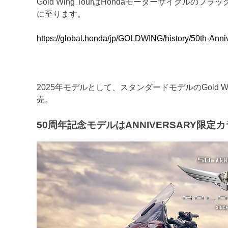
Gold Wing TourはHondaモーターサイクルの
に至ります。
https://global.honda/jp/GOLDWING/history/50th-Anni
2025年モデルとして、スタンダードモデルのGold Wing To
売。
50周年記念モデルはANNIVERSARY限