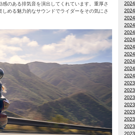
202
動感のある排気音を演出してくれています。重厚さ
202
楽しめる魅力的なサウンドでライダーをその気にさ
202
202
202
202
202
202
202
202
202
202
202
202
202
202
202
202
202