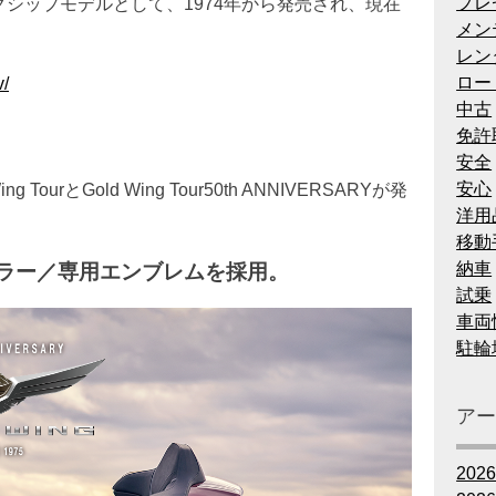
プレ
フラッグシップモデルとして、1974年から発売され、現在
メン
レン
ロー
v/
中古
免許
安全
安心
urとGold Wing Tour50th ANNIVERSARYが発
洋用
移動
納車
定カラー／専用エンブレムを採用。
試乗
車両
駐輪
ア
202