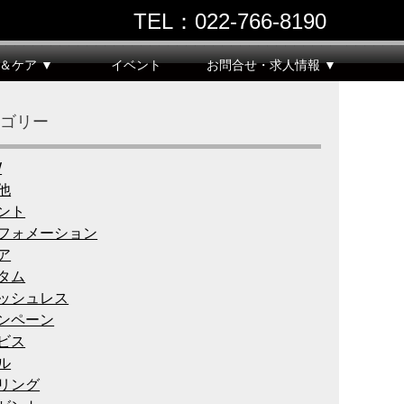
TEL：022‐766‐8190
＆ケア ▼
イベント
お問合せ・求人情報 ▼
テゴリー
W
他
ント
フォメーション
ア
タム
ッシュレス
ンペーン
ビス
ル
リング