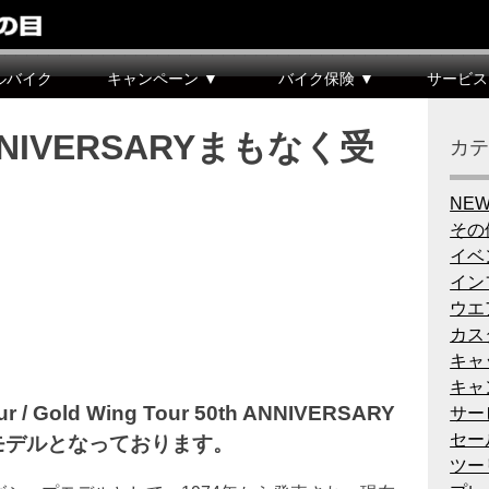
ルバイク
キャンペーン ▼
バイク保険 ▼
サービス
h ANNIVERSARYまもなく受
カ
NE
その
イベ
イン
ウエ
カス
キャ
キャ
 Gold Wing Tour 50th ANNIVERSARY
サー
セー
定モデルとなっております。
ツー