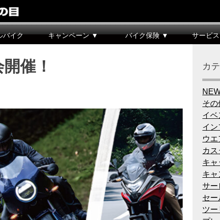
ルバイク
キャンペーン ▼
バイク保険 ▼
サービス
会開催！
カ
NE
その
イベ
イン
ウエ
カス
キャ
キャ
サー
セー
ツー