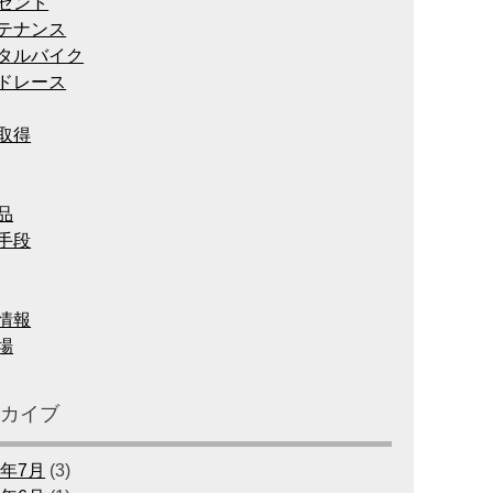
ゼント
テナンス
タルバイク
ドレース
取得
品
手段
情報
場
ーカイブ
6年7月
(3)