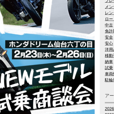
プレ
メン
レン
ロー
中古
免許
安全
安心
洋用
移動
納車
試乗
車両
駐輪
ア
202