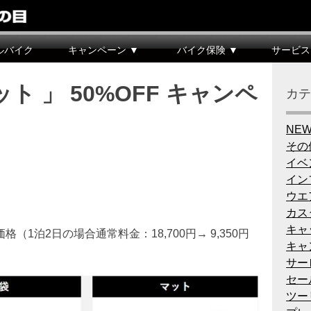
ルバイク
キャンペーン ▼
バイク保険 ▼
サービス
 」 50%OFF キャンペ
カ
NE
その
イベ
イン
ウエ
カス
キャ
泊2日の場合通常料金：18,700円→ 9,350円
キャ
サー
セー
ツー