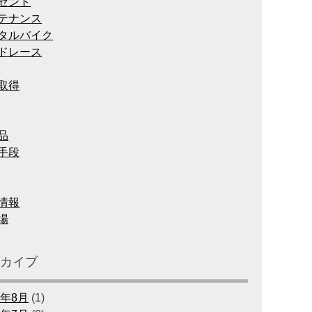
ゼント
テナンス
タルバイク
ドレース
取得
品
手段
情報
場
ーカイブ
6年8月
(1)