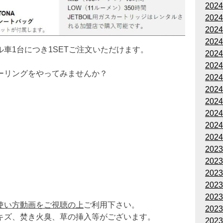
202
202
202
202
車1台につき1SETご注文いただけます。
202
202
ーリングをやってみませんか？
202
202
202
202
202
202
202
202
202
202
202
使い方動画をご視聴の上
ご利用下さい。
202
キズ、焚き火臭、草の挿入等がございます。
202