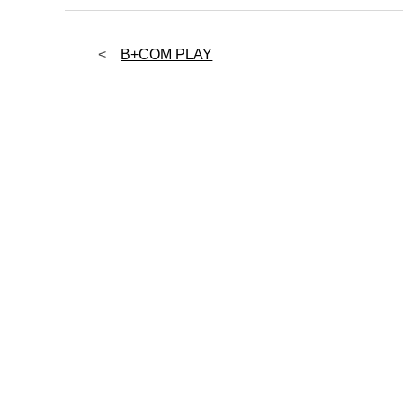
投
稿
B+COM PLAY
ナ
ビ
ゲ
ー
シ
ョ
ン