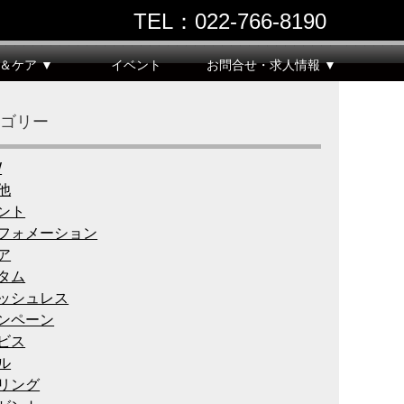
TEL：022‐766‐8190
＆ケア ▼
イベント
お問合せ・求人情報 ▼
テゴリー
W
他
ント
フォメーション
ア
タム
ッシュレス
ンペーン
ビス
ル
リング