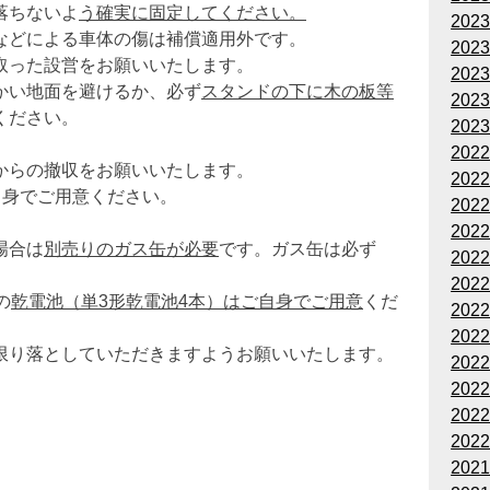
落ちないよ
う確実に固定してください。
202
などによる車体の傷は補償適用外です。
202
取った設営をお願いいたします。
202
かい地面を避けるか、必ず
スタンドの下に木の板等
202
ください。
202
202
からの撤収をお願いいたします。
202
自身でご用意ください。
202
202
場合は
別売りのガス缶が必要
です。ガス缶は必ず
202
202
の
乾電池（単3形乾電池4本）はご自身でご用意
くだ
202
202
限り落としていただきますようお願いいたします。
202
202
202
202
202