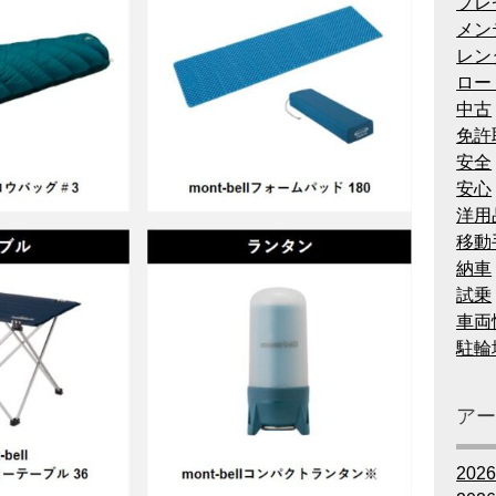
プレ
メン
レン
ロー
中古
免許
安全
安心
洋用
移動
納車
試乗
車両
駐輪
ア
202