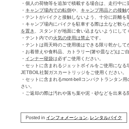
・個人の荷物等を追加で積載する場合は、走行中に
・
キャンプ場内での転倒
や、
キャンプ用品との接触
・テントがバイクと接触しないよう、十分に距離を
・キャンプ場内にバイクを駐車する際は土など軟ら
を置き
、スタンドが地面に食い込まないようにして
・テント内での
火気の使用は禁止
です。
・テントは雨天時のご使用後はできる限り乾かして
・お着替えや食料品、カトラリー(箸や皿など)はご
・
インナー寝袋
は必ずご使用ください。
・セットに含まれるジェットボイルをご使用になる
JETBOIL社製ガスカートリッジをご使用ください。
・セットに含まれるmont-bellコンパクトランタン用
さい。
・ご返却の際は汚れや落ち葉や泥・砂などを出来る
Posted in
インフォメーション
,
レンタルバイク