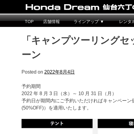
Honda Dream 仙台六丁の目
宮城県仙台市のホンダバイク専売店
TOP
店舗情報
ラインアップ ▼
レンタ
「キャンプツーリングセット
ーン
Posted on
2022年8月4日
予約期間
2022 年 8 月 3 日（水）～ 10 月 31 日（月）
予約日が期間内にご予約いただければキャンペーン価格（1
(50%OFF)）を適用いたします。