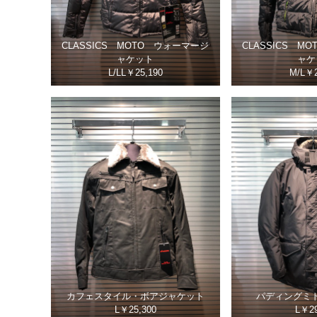
CLASSICS MOTO ウォーマージ
CLASSICS M
ャケット
ャケ
L/LL￥25,190
M/L￥2
カフェスタイル・ボアジャケット
パディングミ
L￥25,300
L￥29