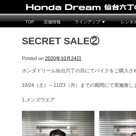
Honda Dream 仙台六丁の目
宮城県仙台市のホンダバイク専売店
TOP
店舗情報
ラインアップ ▼
レンタ
SECRET SALE②
Posted on
2020年10月24日
ホンダドリーム仙台六丁の目にてバイクをご購入さ
10/24（土）～11/23（月）までの期間にて実施致し
1.メンズウエア