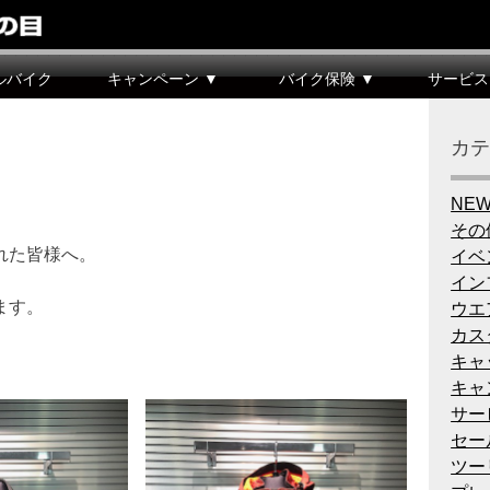
ルバイク
キャンペーン ▼
バイク保険 ▼
サービス
カ
NE
その
れた皆様へ。
イベ
イン
ます。
ウエ
カス
キャ
キャ
サー
セー
ツー