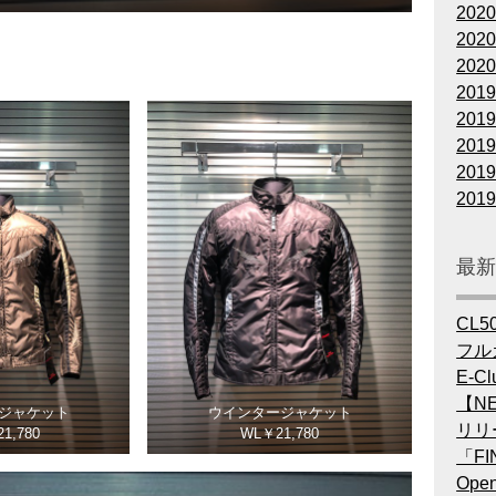
202
202
202
201
201
201
201
201
最
CL5
フル
E-Cl
【NE
ジャケット
ウインタージャケット
リリ
1,780
WL￥21,780
「FI
Op