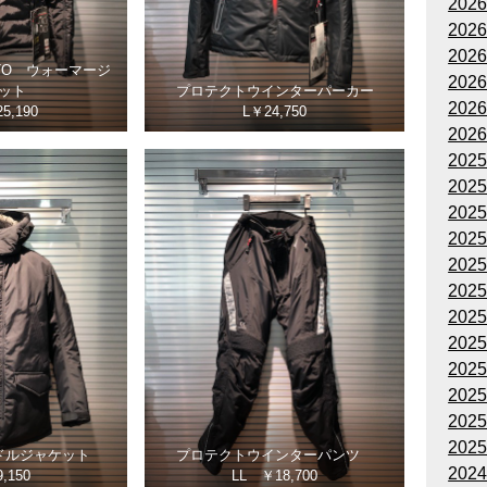
202
202
202
OTO ウォーマージ
202
ット
プロテクトウインターパーカー
202
5,190
L￥24,750
202
202
202
202
202
202
202
202
202
202
202
202
202
ドルジャケット
プロテクトウインターパンツ
202
,150
LL ￥18,700