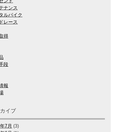
ゼント
テナンス
タルバイク
ドレース
取得
品
手段
情報
場
ーカイブ
6年7月
(3)