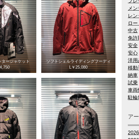
プレ
メン
レン
ロー
中古
免許
安全
安心
洋用
ンタージャケット
ソフトシェルライディングフーディ
4,750
L￥25,080
移動
納車
試乗
車両
駐輪
ア
202