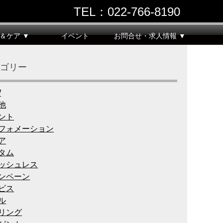
TEL：022‐766‐8190
＆ケア ▼
イベント
お問合せ・求人情報 ▼
テゴリー
W
他
ント
フォメーション
ア
タム
ッシュレス
ンペーン
ビス
ル
リング