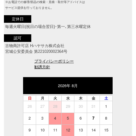
※お電話での修理/部品の検索・見積・取付等アドバイスは
サービス提供を行っておりません。
定休日
毎週火曜日(祝日の場合翌日)･第一､第三水曜定休
認可
古物商許可店 Hハヤサカ株式会社
宮城公安委員会 第221020002364号
プライバシーポリシー
勧誘方針
2026年 8月
日
月
火
水
木
金
土
26
27
28
29
30
31
1
2
3
4
5
6
7
8
9
10
11
12
13
14
15