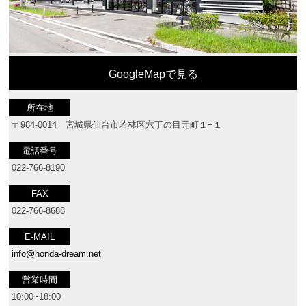
GoogleMapで見る
所在地
〒984-0014 宮城県仙台市若林区六丁の目元町１−１
電話番号
022‐766‐8190
FAX
022‐766‐8688
E-MAIL
info@honda-dream.net
営業時間
10:00~18:00